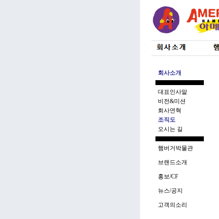
회사소개
대표인사말
비전&미션
회사연혁
조직도
오시는 길
햄버거박물관
브랜드소개
홍보/CF
뉴스/공지
고객의소리